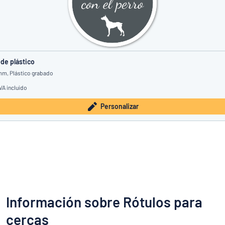
 de plástico
 mm, Plástico grabado
VA incluido
Personalizar
Información sobre Rótulos para
cercas