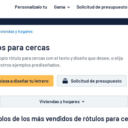
tenido principal
Personalizalo tu
Gama
Solicitud de presupuesto
iseñar tu letrero
Material
Rótulos de al
Volver
iviendas y hogares
Rótulos de pl
Puerta y buzón
al
menú
Rótulos de acr
Viviendas y hogares
os para cercas
Los
Rótulos magn
más
Tráfico y vehículos
opio rótulo para cercas con el texto y diseño que desee, o elija
populares
Placas de lat
estros ejemplos prediseñados.
Material
Identificadores
Puerta
Rótulos de m
Pegatinas
y
ieza a diseñar tu letrero
Solicitud de presupuesto
Rótulos de P
Viviendas
buzón
Animales
y
Placas de ace
Tráfico
hogares
inoxidable
Viviendas y hogares
y
vehículos
los de los más vendidos de rótulos para c
Identificadores