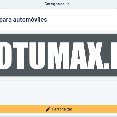
Categorías
 para automóviles
 lo que busca?
Empieza a diseñar tu letrero
Personalizar