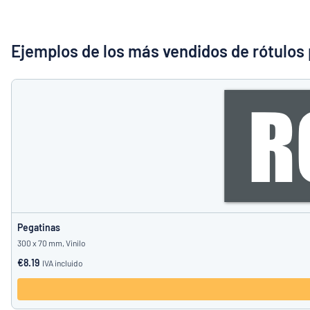
Mostrar todas las categorías
Solicitud
de
Ejemplos de los más vendidos de rótulos
presupuesto
Login
¿No encuentra
Servicio
al
Cliente
Consumidor
/
Empresa
Pegatinas
300 x 70 mm, Vinilo
€8.19
IVA incluido