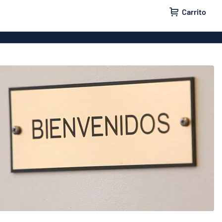
Carrito
a puertas
Rótulos para casas
a buzones
Rótulos para empresas