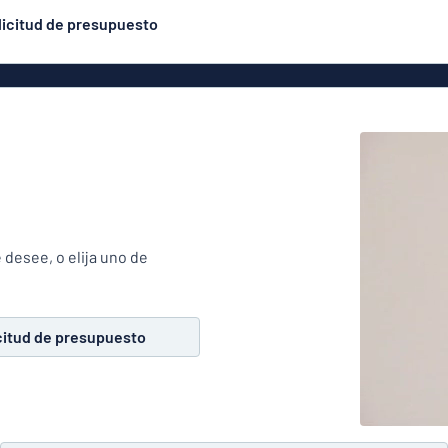
licitud de presupuesto
uminio
Rótulos de aluminio
Rótulos grabados
Los más populares
similares a las placas
ástico
esmaltadas
Placas par
ílico
Textos de vinilo
éticos
Banderolas
ón
Expositores
Placas par
adera
enrollables
 desee, o elija uno de
VC
Carteles
ro
Eco Board
citud de presupuesto
Pegatinas
Pegatinas de suelo