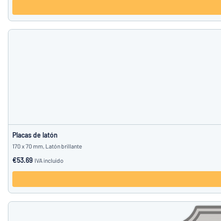
Placas de latón
170 x 70 mm, Latón brillante
€53.69
IVA incluido