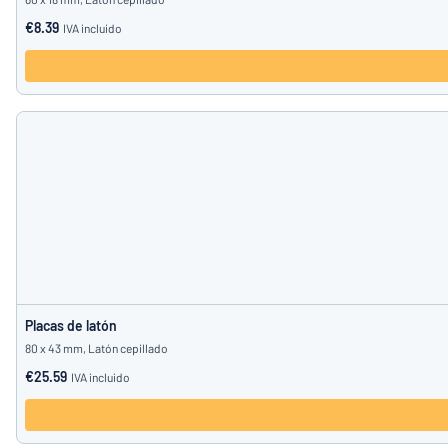
€8.39
IVA incluido
Placas de latón
80 x 43 mm, Latón cepillado
€25.59
IVA incluido