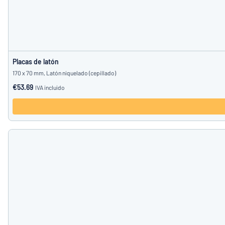
Placas de latón
170 x 70 mm, Latón niquelado (cepillado)
€53.69
IVA incluido