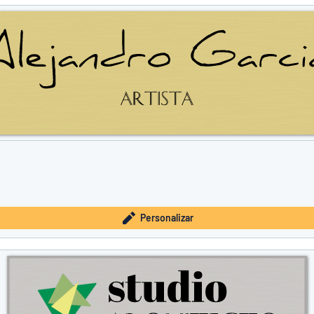
 lo que busca?
Empieza a diseñar tu letrero
Personalizar