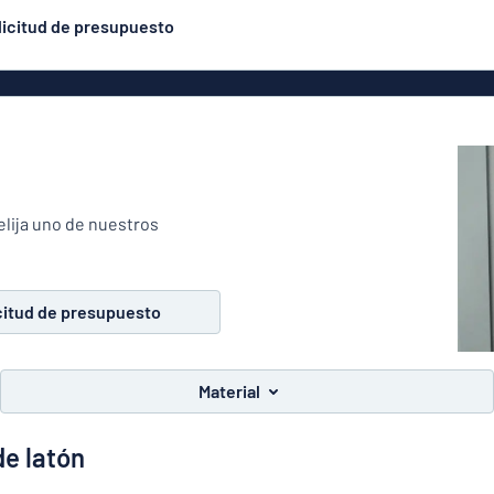
licitud de presupuesto
uminio
Rótulos de aluminio
Rótulos grabados
Los más populares
similares a las placas
ástico
esmaltadas
Placas par
ílico
Textos de vinilo
éticos
Banderolas
elija uno de nuestros
ón
Expositores
Placas par
adera
enrollables
citud de presupuesto
VC
Carteles
ro
Eco Board
Material
Pegatinas
Pegatinas de suelo
de latón