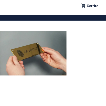
Carrito
a puertas
Rótulos para casas
a buzones
Rótulos para empresas