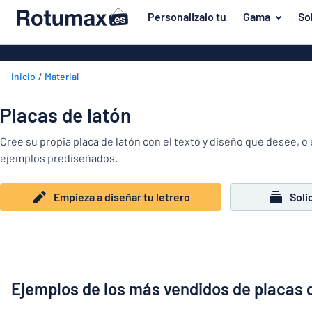
tenido principal
Personalizalo tu
Gama
So
iseñar tu letrero
Material
Rótulos de al
Volver
Inicio
Material
Rótulos de pl
Puerta y buzón
al
menú
Rótulos de acr
Viviendas y hogares
Placas de latón
Los
Rótulos magn
más
Tráfico y vehículos
Cree su propia placa de latón con el texto y diseño que desee, o 
populares
Placas de lat
ejemplos prediseñados.
Material
Identificadores
Puerta
Rótulos de m
Pegatinas
y
Empieza a diseñar tu letrero
Soli
Rótulos de P
Viviendas
buzón
Animales
y
Placas de ace
Tráfico
hogares
inoxidable
y
vehículos
Identificadores
Ejemplos de los más vendidos de placas 