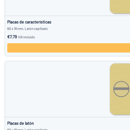
Placas de características
60 x 18 mm, Latón cepillado
€7.79
IVA incluido
Placas de latón
60 x 18 mm, Latón cepillado