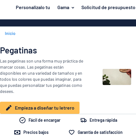
tenido principal
Personalizalo tu
Gama
Solicitud de presupuesto
iseñar tu letrero
Material
Rótulos de al
Volver
Inicio
Rótulos de pl
Puerta y buzón
al
menú
Rótulos de acr
Viviendas y hogares
Pegatinas
Los
Rótulos magn
más
Tráfico y vehículos
Las pegatinas son una forma muy práctica de
populares
Placas de lat
marcar cosas. Las pegatinas están
Material
Identificadores
disponibles en una variedad de tamaños y en
Puerta
Rótulos de m
todos los colores que puedas imaginar, para
Pegatinas
y
que puedas personalizar tus pegatinas como
Rótulos de P
Viviendas
desees.
buzón
Animales
y
Placas de ace
Tráfico
hogares
inoxidable
Empieza a diseñar tu letrero
y
vehículos
Fácil de encargar
Entrega rápida
Identificadores
Precios bajos
Garantía de satisfacción