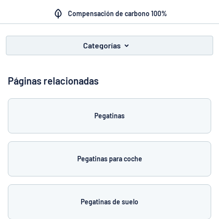
Mostrar todas las categorías
Compensación de carbono 100%
Solicitud
de
presupuesto
Categorías
Login
¿No encuentra lo que busca?
Empieza a diseñar tu letrero
Servicio
al
Páginas relacionadas
Cliente
Consumidor
/
Empresa
Pegatinas
Pegatinas para coche
Pegatinas de suelo