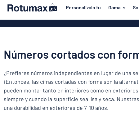
tenido principal
Personalizalo tu
Gama
So
iseñar tu letrero
Material
Rótulos de al
Volver
Rótulos de pl
Puerta y buzón
al
menú
Rótulos de acr
Viviendas y hogares
Números cortados con for
Los
Rótulos magn
más
Tráfico y vehículos
populares
Placas de lat
¿Prefieres números independientes en lugar de una se
Material
Identificadores
Puerta
Rótulos de m
¡Entonces, las cifras cortadas con forma son la alternat
Pegatinas
y
pueden montar tanto en interiores como en exteriores
Rótulos de P
Viviendas
buzón
Animales
siempre y cuando la superficie sea lisa y seca. Nuestras
y
Placas de ace
Tráfico
una durabilidad en exteriores de 7-10 años.
hogares
inoxidable
y
vehículos
Identificadores