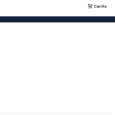
Carrito
a puertas
Rótulos para casas
a buzones
Rótulos para empresas