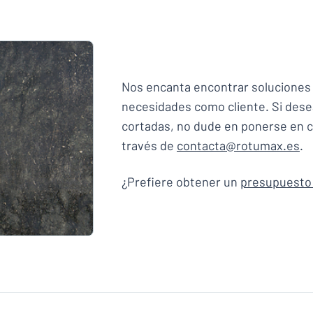
 lo que busca?
Empieza a diseñar tu letrero
Nos encanta encontrar soluciones
necesidades como cliente. Si dese
cortadas, no dude en ponerse en 
través de
contacta@rotumax.es
.
¿Prefiere obtener un
presupuesto 