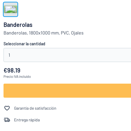
Mostrar todas las categorías
Solicitud
de
Banderolas
presupuesto
Login
Banderolas, 1800x1000 mm, PVC, Ojales
¿No encuentra
Servicio
Seleccionar la cantidad
al
Cliente
1
Consumidor
/
Empresa
€98.19
Precio
IVA incluido
Garantía de satisfacción
Entrega rápida