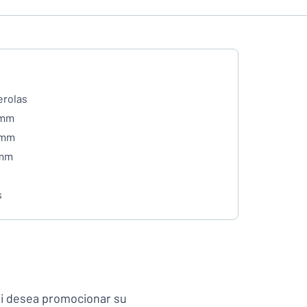
rolas
 mm
 mm
 mm
s
si desea promocionar su