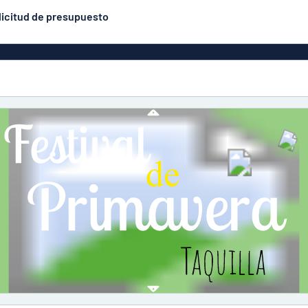
licitud de presupuesto
uminio
Rótulos de aluminio
Rótulos grabados
Los más populares
similares a las placas
ástico
esmaltadas
Placas par
ílico
Textos de vinilo
éticos
Banderolas
ón
Expositores
Placas par
adera
enrollables
VC
Carteles
ro
Eco Board
Pegatinas
Pegatinas de suelo