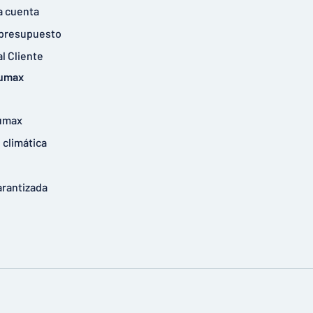
a cuenta
r presupuesto
al Cliente
tumax
umax
climática
arantizada