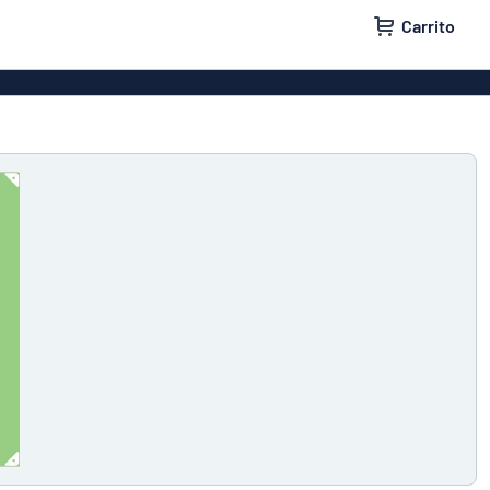
Carrito
a puertas
Rótulos para casas
a buzones
Rótulos para empresas