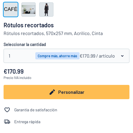
Mostrar todas las categorías
Solicitud
de
Rótulos recortados
presupuesto
Login
Rótulos recortados, 570x257 mm, Acrílico, Cinta
¿No encuentra lo que busca?
Empieza a diseñar tu letrero
Servicio
Seleccionar la cantidad
al
Cliente
1
€170.99
/ artículo
Compre más, ahorre más
Consumidor
/
Empresa
€170.99
Precio
IVA incluido
Personalizar
Garantía de satisfacción
Entrega rápida