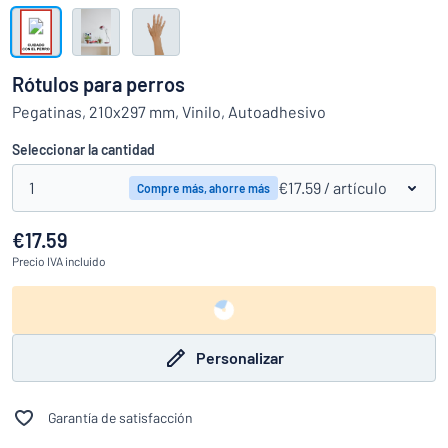
Mostrar todas las categorías
Solicitud
de
Rótulos para perros
presupuesto
Login
Pegatinas, 210x297 mm, Vinilo, Autoadhesivo
¿No encuentra lo que busca?
Empieza a diseñar tu letrero
Servicio
Seleccionar la cantidad
al
Cliente
1
€17.59
/ artículo
Compre más, ahorre más
Consumidor
/
Empresa
€17.59
Precio
IVA incluido
Personalizar
Garantía de satisfacción