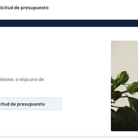
licitud de presupuesto
uminio
Rótulos de aluminio
Rótulos grabados
Los más populares
similares a las placas
ástico
esmaltadas
Placas par
ílico
Textos de vinilo
éticos
Banderolas
ón
Expositores
Placas par
adera
enrollables
desee, o elija uno de
VC
Carteles
ro
Eco Board
citud de presupuesto
Pegatinas
Pegatinas de suelo