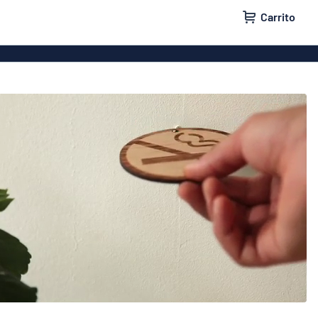
Carrito
a puertas
Rótulos para casas
a buzones
Rótulos para empresas