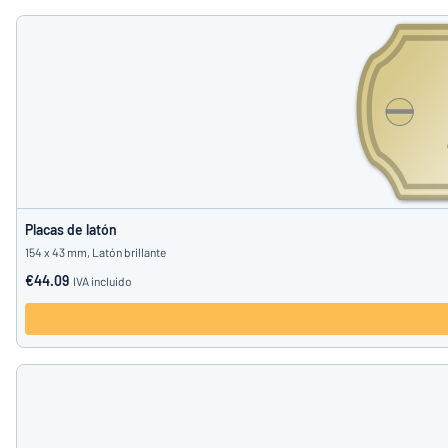
Placas de latón
154 x 43 mm, Latón brillante
€44.09
IVA incluido