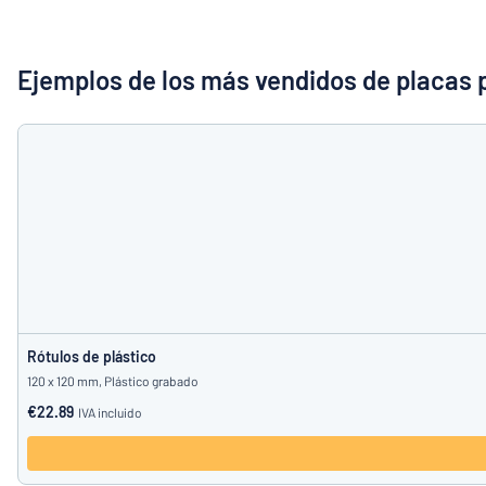
Mostrar todas las categorías
Solicitud
de
Ejemplos de los más vendidos de placas 
presupuesto
Login
¿No encuentra
Servicio
al
Cliente
Consumidor
/
Empresa
Rótulos de plástico
120 x 120 mm, Plástico grabado
€22.89
IVA incluido