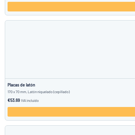
Placas de latón
170 x 70 mm, Latón niquelado (cepillado)
€53.69
IVA incluido